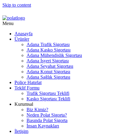
Skip to content
Menu
Anasayfa
Ürünler
Adana Trafik Sigortası
Adana Kasko Sigortası
Adana Mühendislik Sigortası
Adana İşyeri Sigortası
Adana Seyahat Sigortası
Adana Konut Sigortası
Adana Sağlık Sigortası
Poliçe Hatırlat
Teklif Formu
Trafik Sigortası Teklifi
Kasko Sigortası Teklifi
Kurumsal
Biz Kimiz?
Neden Polat Sigorta?
Basında Polat Sigorta
İnsan Kaynakları
İletişim