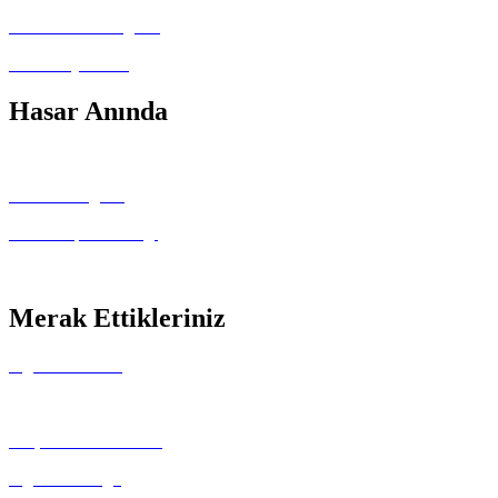
Basında Polat Sigorta
İnsan Kaynakları
Hasar Anında
Hasar Durumunda
Gerekli Belgeler
Kaza Tespit Tutanağı
Anlaşmalı Servisler
Merak Ettikleriniz
Sigorta Ürünleri
Kasko Değer Listesi
Sıkça Sorulan Sorular
Sigorta Sözlüğü