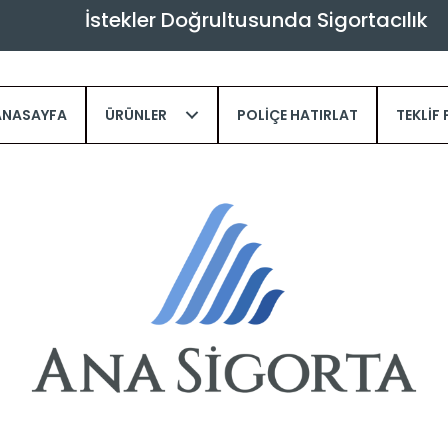
İ
s
t
e
k
l
e
r
D
o
ğ
r
u
l
t
u
s
u
n
d
a
S
i
g
o
r
t
a
c
ı
l
ı
k
ANASAYFA
ÜRÜNLER
POLIÇE HATIRLAT
TEKLIF