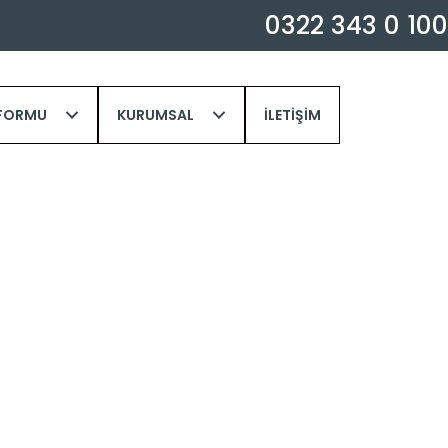
0
3
2
2
3
4
3
0
1
0
0
 FORMU
KURUMSAL
İLETIŞIM