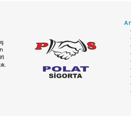
A
ış
ın
fi
ık.