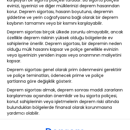
karşılayan bir sigorta poliçesi türüdür. Bu sigorta poliçesi
evinizi, işyerinizi ve diğer mülklerinizi deprem hasarından
korur. Deprem sigortası, hasarın boyutuna, depremin
şiddetine ve yerin coğrafyasına bağlı olarak bir deprem
kaybının tamamını veya bir kısmını karşılayabilir.
Deprem sigortası birçok ülkede zorunlu olmayabilir, ancak
özellikle deprem riskinin yüksek olduğu bölgelerde ev
sahiplerine önerilir. Deprem sigortası, bir depremin neden
olduğu mülk hasarını kapsar ve poliçe genellikle evinizin
veya işyerinizin yeniden inşası veya onarımının maliyetini
kapsar.
Deprem sigortası genel olarak prim ödenmesini gerektirir
ve poliçe teminatları, ödenecek prime ve poliçe
şartlarına göre değişiklik gösterir.
Deprem sigortası almak, deprem sonrası maddi zararların
karşılanması açısından önemlidir ve bu sigorta poliçesi,
konut sahiplerinin veya işletmelerin deprem riski altında
bulundukları bölgelerde finansal olarak korunmasına
yardımcı olabilir.