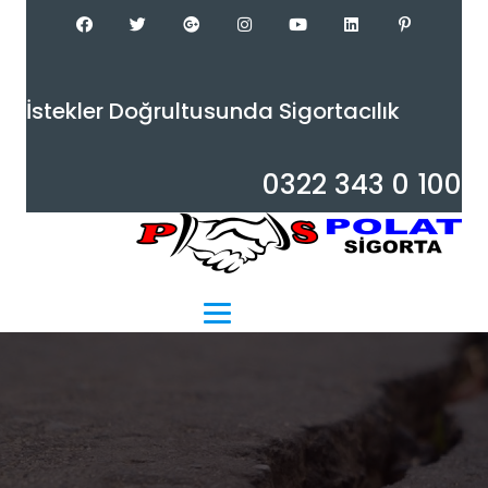
İ
s
t
e
k
l
e
r
D
o
ğ
r
u
l
t
u
s
u
n
d
a
S
i
g
o
r
t
a
c
ı
l
ı
k
0
3
2
2
3
3
0
1
0
0
Menu