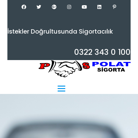
İ
s
t
e
k
l
e
r
D
o
ğ
r
u
l
t
u
s
u
n
d
a
S
i
g
o
r
t
a
c
ı
l
ı
k
0
3
2
2
3
4
3
0
1
0
0
Menu