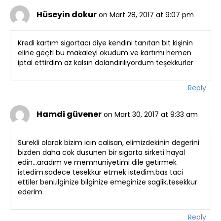
Hüseyin dokur
on Mart 28, 2017 at 9:07 pm
Kredi kartım sigortacı diye kendini tanıtan bit kişinin
eline geçti bu makaleyi okudum ve kartımı hemen
iptal ettirdim az kalsın dolandırılıyordum teşekkürler
Reply
Hamdi güvener
on Mart 30, 2017 at 9:33 am
Surekli olarak bizim icin calisan, elimizdekinin degerini
bizden daha cok dusunen bir sigorta sirketi hayal
edin…aradım ve memnuniyetimi dile getirmek
istedim.sadece tesekkur etmek istedim.bas taci
ettiler beni.ilginize bilginize emeginize saglik.tesekkur
ederim
Reply