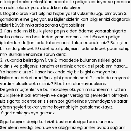
altı sigortacılar anlaştıkları acente ile poliçe kestiriyor ve parasını
ya nakit olarak ya da kredi kartı ile alıyor.
1. Doğal olarak kart bilginiz hiçbir yasal yükümlülüğü olmayan 3.
şahısların eline geçiyor. Bu kişiler sizlerin kart bilgilerinizi dağıtarak
sizleri büyük miktarda zarara uğratabilirler.
2. Farz edelim ki bu kişilere peşin elden ödeme yaparak sigorta
satın aldınız, en basitinden yarın aracınızı sattığınızda poliçe
iptalinden doğan iade tutarını nasıl talep edeceksiniz? Bu kişiler
bir anda gelecek 10 adet iptal poliçesini iade edecek güce sahip
mi? Bunları kendinize sorun deriz.
3. Yukarıda belirttiğim 1. ve 2. maddede bulunan riskleri göze
aldınız ve poliçenizi tanzim ettirdiniz ancak asıl problem hasar...
Ya hasar olursa? Hasar hakkında hiç bir bilgisi olmayan bu
kişilerden, bizleri aradığınız gibi gecenin saat 2 sinde de arayarak
yardım alabilecek misiniz? Elbetteki alamayacaksınız...
Değerli müşteriler ve bu makaleyi okuyan misafirlerimiz lütfen
bu kişilere itibar etmeyin ve değer verdiğiniz şeylerden olmayın.
Biz sigorta acenteleri sizlerin zor günlerinde yanındayız ve zarar
gören şeyleri tekrar yerine koymak için çabalamaktayız.
Sigortacılık şakaya gelmez.
Sigortacıyım deyip kartvizit bastırarak sigortacı olunmaz.
Senelerin verdiği tecrübe ve aldığımız eğitimler ayrıca sağlam